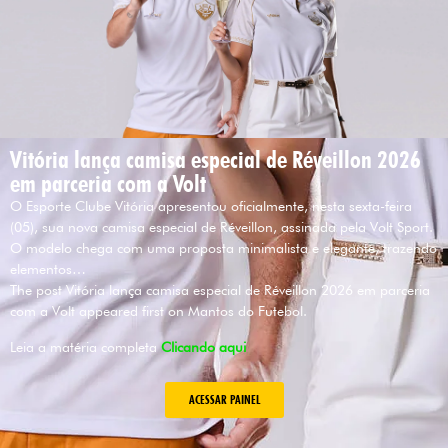
Vitória lança camisa especial de Réveillon 2026
em parceria com a Volt
O Esporte Clube Vitória apresentou oficialmente, nesta sexta-feira
(05), sua nova camisa especial de Réveillon, assinada pela Volt Sport.
O modelo chega com uma proposta minimalista e elegante, trazendo
elementos…
The post Vitória lança camisa especial de Réveillon 2026 em parceria
com a Volt appeared first on Mantos do Futebol.
Leia a matéria completa
Clicando aqui
ACESSAR PAINEL