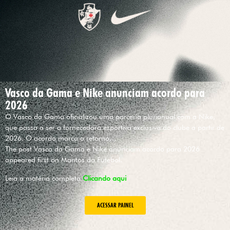
Vasco da Gama e Nike anunciam acordo para
2026
O Vasco da Gama oficializou uma parceria plurianual com a Nike,
que passa a ser a fornecedora esportiva exclusiva do clube a partir de
2026. O acordo marca o retorno…
The post Vasco da Gama e Nike anunciam acordo para 2026
appeared first on Mantos do Futebol.
Leia a matéria completa
Clicando aqui
ACESSAR PAINEL