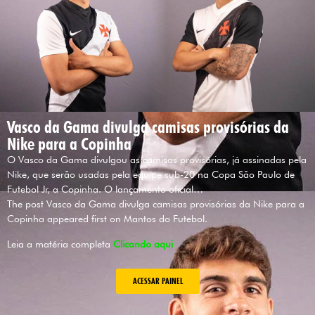
Vasco da Gama divulga camisas provisórias da
Nike para a Copinha
O Vasco da Gama divulgou as camisas provisórias, já assinadas pela
Nike, que serão usadas pela equipe sub-20 na Copa São Paulo de
Futebol Jr, a Copinha. O lançamento oficial…
The post Vasco da Gama divulga camisas provisórias da Nike para a
Copinha appeared first on Mantos do Futebol.
Leia a matéria completa
Clicando aqui
ACESSAR PAINEL