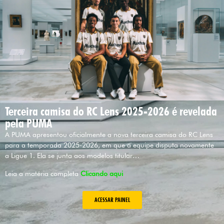
Terceira camisa do RC Lens 2025-2026 é revelada
pela PUMA
A PUMA apresentou oficialmente a nova terceira camisa do RC Lens
para a temporada 2025-2026, em que a equipe disputa novamente
a Ligue 1. Ela se junta aos modelos titular…
Leia a matéria completa
Clicando aqui
ACESSAR PAINEL