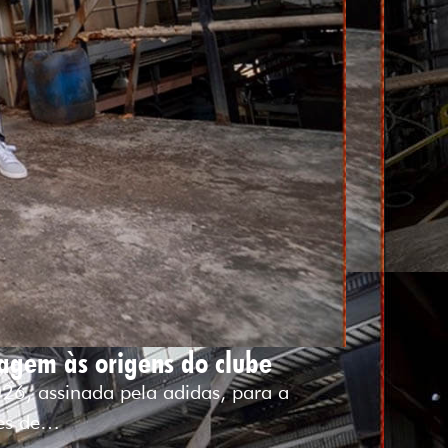
agem às origens do clube
26, assinada pela adidas, para a
ões de…