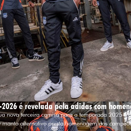
5-2026 é revelada pela adidas com homen
ua nova terceira camisa para a temporada 2025-20
O manto alternativo presta homenagem aos campe