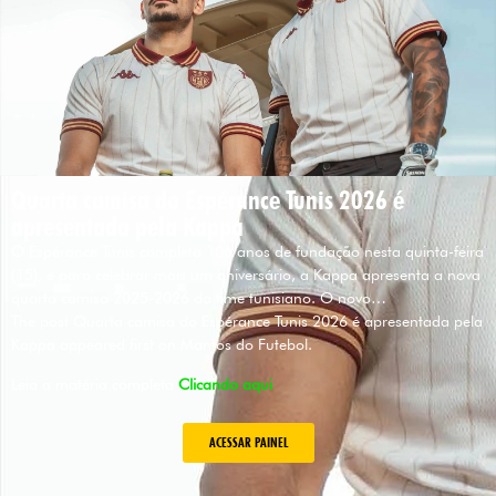
Quarta camisa do Espérance Tunis 2026 é
apresentada pela Kappa
O Espérance Tunis completa 106 anos de fundação nesta quinta-feira
(15), e para celebrar mais um aniversário, a Kappa apresenta a nova
quarta camisa 2025-2026 do time tunisiano. O novo…
The post Quarta camisa do Espérance Tunis 2026 é apresentada pela
Kappa appeared first on Mantos do Futebol.
Leia a matéria completa
Clicando aqui
ACESSAR PAINEL