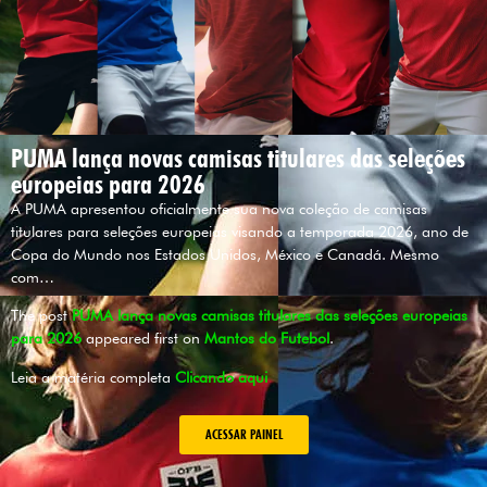
PUMA lança novas camisas titulares das seleções
europeias para 2026
A PUMA apresentou oficialmente sua nova coleção de camisas
titulares para seleções europeias visando a temporada 2026, ano de
Copa do Mundo nos Estados Unidos, México e Canadá. Mesmo
com…
The post
PUMA lança novas camisas titulares das seleções europeias
para 2026
appeared first on
Mantos do Futebol
.
Leia a matéria completa
Clicando aqui
ACESSAR PAINEL