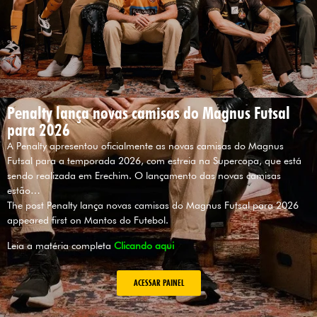
Penalty lança novas camisas do Magnus Futsal
para 2026
A Penalty apresentou oficialmente as novas camisas do Magnus
Futsal para a temporada 2026, com estreia na Supercopa, que está
sendo realizada em Erechim. O lançamento das novas camisas
estão…
The post Penalty lança novas camisas do Magnus Futsal para 2026
appeared first on Mantos do Futebol.
Leia a matéria completa
Clicando aqui
ACESSAR PAINEL