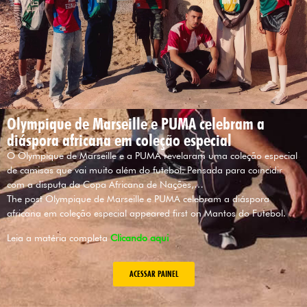
Olympique de Marseille e PUMA celebram a
diáspora africana em coleção especial
O Olympique de Marseille e a PUMA revelaram uma coleção especial
de camisas que vai muito além do futebol. Pensada para coincidir
com a disputa da Copa Africana de Nações,…
The post Olympique de Marseille e PUMA celebram a diáspora
africana em coleção especial appeared first on Mantos do Futebol.
Leia a matéria completa
Clicando aqui
ACESSAR PAINEL