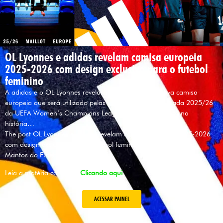
OL Lyonnes e adidas revelam camisa europeia
2025-2026 com design exclusivo para o futebol
feminino
A adidas e o OL Lyonnes revelaram oficialmente a nova camisa
europeia que será utilizado pelas jogadoras na temporada 2025/26
da UEFA Women’s Champions League. Pela primeira vez na
história…
The post OL Lyonnes e adidas revelam camisa europeia 2025-2026
com design exclusivo para o futebol feminino appeared first on
Mantos do Futebol.
Leia a matéria completa
Clicando aqui
ACESSAR PAINEL