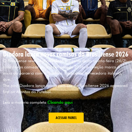
Diadora lança novas camisas do Brasiliense 2026
O Brasiliense revelou oficialmente, na tarde desta quinta-feira (26/2),
suas novas camisas para a temporada 2026. A coleção marca o
início da parceria com a Diadora, tradicional fornecedora italiana,
que…
The post Diadora lança novas camisas do Brasiliense 2026 appeared
first on Mantos do Futebol.
Leia a matéria completa
Clicando aqui
ACESSAR PAINEL