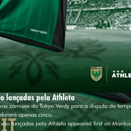
o lançadas pela Athleta
ovas camisas do Tokyo Verdy para a disputa da tem
 durará apenas cinco…
ão lançadas pela Athleta appeared first on Mantos