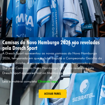
Camisas do Novo Hamburgo 2026 são reveladas
pela Dresch Sport
A Dresch Sport apresentou as novas camisas do Novo Hamburgo
2026, temporada em que o clube disputa o Campeonato Gaúcho da
primeira divisão. A equipe conquistou na última temporada o…
The post Camisas do Novo Hamburgo 2026 são reveladas pela
Dresch Sport appeared first on Mantos do Futebol.
Leia a matéria completa
Clicando aqui
ACESSAR PAINEL