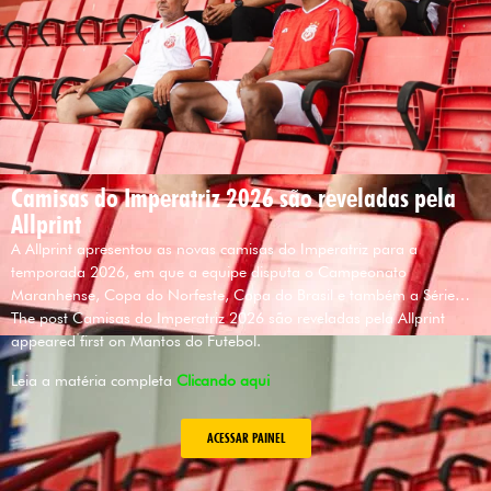
Camisas do Imperatriz 2026 são reveladas pela
Allprint
A Allprint apresentou as novas camisas do Imperatriz para a
temporada 2026, em que a equipe disputa o Campeonato
Maranhense, Copa do Norfeste, Copa do Brasil e também a Série…
The post Camisas do Imperatriz 2026 são reveladas pela Allprint
appeared first on Mantos do Futebol.
Leia a matéria completa
Clicando aqui
ACESSAR PAINEL