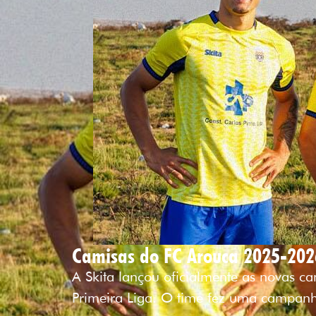
Camisas do FC Arouca 2025-202
A Skita lançou oficialmente as novas 
Primeira Liga. O time fez uma campan