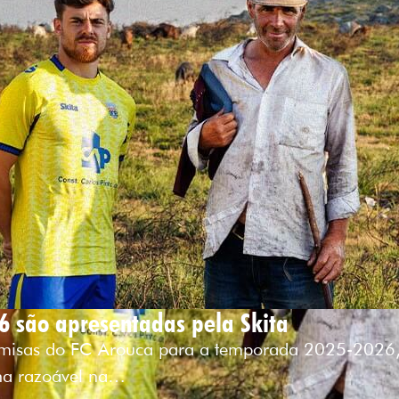
6 são apresentadas pela Skita
camisas do FC Arouca para a temporada 2025-2026,
ha razoável na…