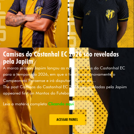
Camisas do Castanhal EC 2026 são reveladas
pela Japiim
A marca própria Japiim lançou as novas camisas do Castanhal EC
para a temporada 2026, em que o time encara novamente o
Campeonato Paraense e irá disputar a Copa do…
The post Camisas do Castanhal EC 2026 são reveladas pela Japiim
appeared first on Mantos do Futebol.
Leia a matéria completa
Clicando aqui
ACESSAR PAINEL