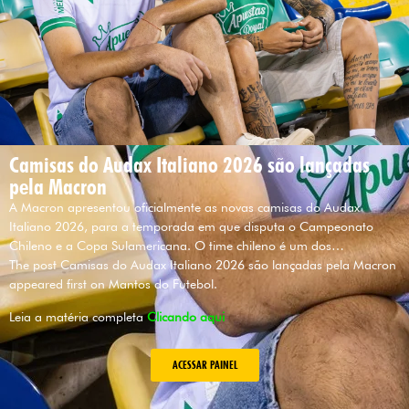
Camisas do Audax Italiano 2026 são lançadas
pela Macron
A Macron apresentou oficialmente as novas camisas do Audax
Italiano 2026, para a temporada em que disputa o Campeonato
Chileno e a Copa Sulamericana. O time chileno é um dos…
The post Camisas do Audax Italiano 2026 são lançadas pela Macron
appeared first on Mantos do Futebol.
Leia a matéria completa
Clicando aqui
ACESSAR PAINEL