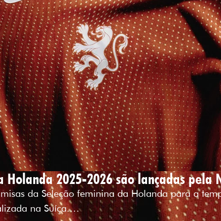
a Holanda 2025-2026 são lançadas pela 
 camisas da Seleção feminina da Holanda para a t
alizada na Suíça.…