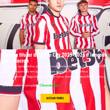
Camisa titular do Stoke City 2025-2026 é lançada
pela Macron
A Macron apresentou a nova camisa titular do Stoke City para 2025-
2026, temporada em que a equipe disputa novamente a
Championship. Segundo o clube, o novo manto foi escolhido pelos…
Leia a matéria completa
Clicando aqui
ACESSAR PAINEL