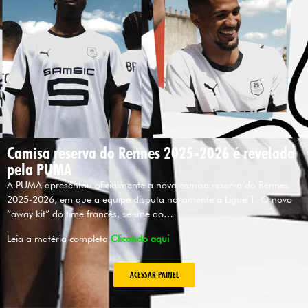
Camisa reserva do Rennes 2025-2026 é revelada
pela PUMA
A PUMA apresentou oficialmente a nova camisa reserva do Rennes
2025-2026, em que a equipe disputa novamente a Ligue 1. O novo
“away kit” do time francês, se une ao…
Leia a matéria completa
Clicando aqui
ACESSAR PAINEL