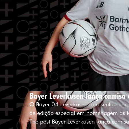
Bayer Leverkusen lança camisa e
O Bayer 04 Leverkusen apresentou uma 
de edição especial em homenagem às t
The post Bayer Leverkusen lança camisa