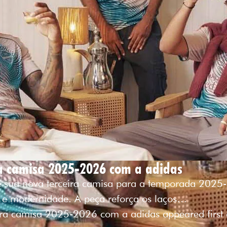
ira camisa 2025-2026 com a adidas
te sua nova terceira camisa para a temporada 202
io e modernidade. A peça reforça os laços…
eira camisa 2025-2026 com a adidas appeared first