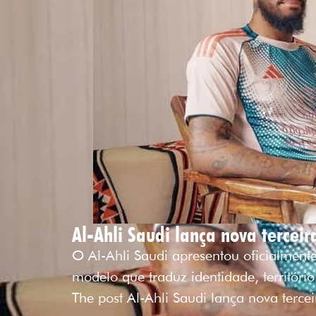
Al-Ahli Saudi lança nova terce
O Al-Ahli Saudi apresentou oficialmen
modelo que traduz identidade, territór
The post Al-Ahli Saudi lança nova terc