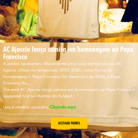
AC Ajaccio lança camisa em homenagem ao Papa
Francisco
A adidas apresentou oficialmente uma nova camisa para o AC
Ajaccio utilizar na temporada 2025-2026, como forma de
homenagear o Papa Francisco Em dezembro de 2024, o Papa
Francisco fez…
The post AC Ajaccio lança camisa em homenagem ao Papa Francisco
appeared first on Mantos do Futebol.
Leia a matéria completa
Clicando aqui
ACESSAR PAINEL